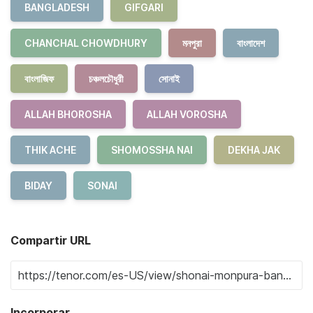
BANGLADESH
GIFGARI
CHANCHAL CHOWDHURY
মনপুরা
বাংলাদেশ
বাংলাজিফ
চঞ্চলচৌধুরী
সোনাই
ALLAH BHOROSHA
ALLAH VOROSHA
THIK ACHE
SHOMOSSHA NAI
DEKHA JAK
BIDAY
SONAI
Compartir URL
Incorporar