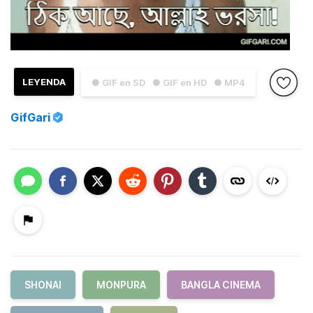
LEYENDA
● GIF en SD
● GIF en HD
● MP4
GifGari
SHONAI
MONPURA
BANGLA CINEMA