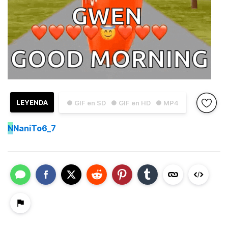
LEYENDA
● GIF en SD
● GIF en HD
● MP4
N
NaniTo6_7