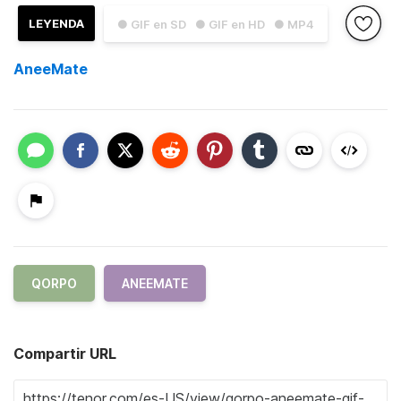
LEYENDA
● GIF en SD
● GIF en HD
● MP4
AneeMate
QORPO
ANEEMATE
Compartir URL