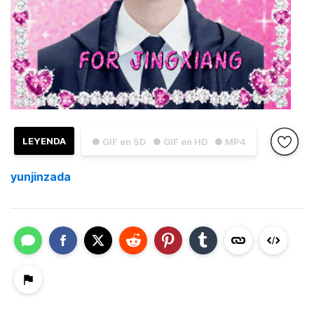
LEYENDA
● GIF en SD
● GIF en HD
● MP4
yunjinzada