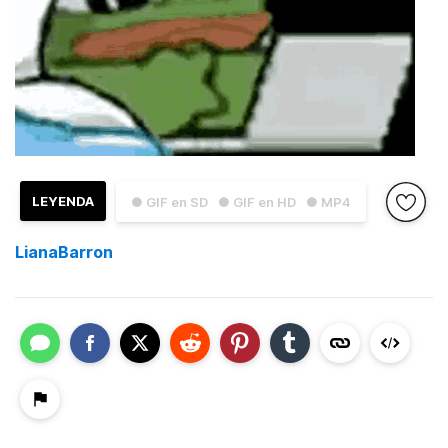
LEYENDA
● GIF en SD
● GIF en HD
● MP4
LianaBarron