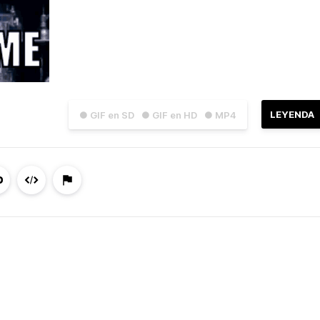
LEYENDA
● GIF en SD
● GIF en HD
● MP4