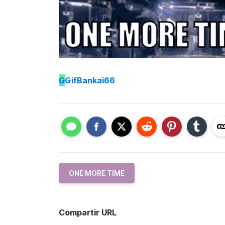
G
GifBankai66
ONE MORE TIME
Compartir URL