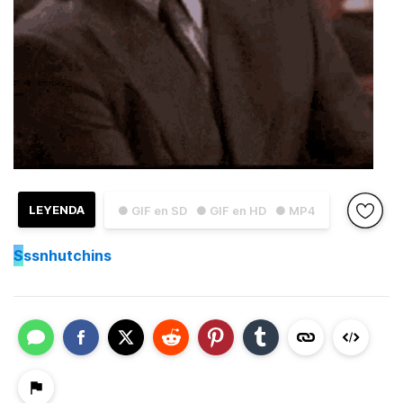
LEYENDA
● GIF en SD
● GIF en HD
● MP4
S
ssnhutchins