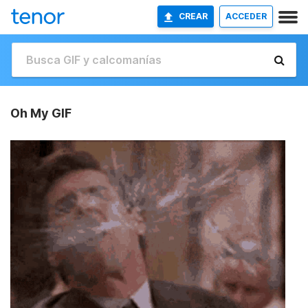
CREAR
ACCEDER
Oh My GIF