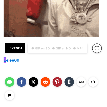
LEYENDA
● GIF en SD
● GIF en HD
● MP4
E
elee09