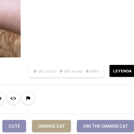
LEYENDA
● GIF en SD
● GIF en HD
● MP4
CUTE
ORANGE CAT
VIKI THE ORANGE CAT