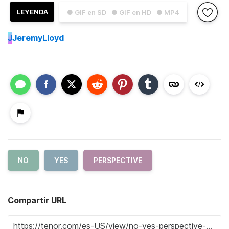
LEYENDA
● GIF en SD
● GIF en HD
● MP4
J
JeremyLloyd
NO
YES
PERSPECTIVE
Compartir URL