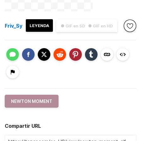
Friv_Sy
LEYENDA
● GIF en SD
● GIF en HD
NEWTON MOMENT
Compartir URL