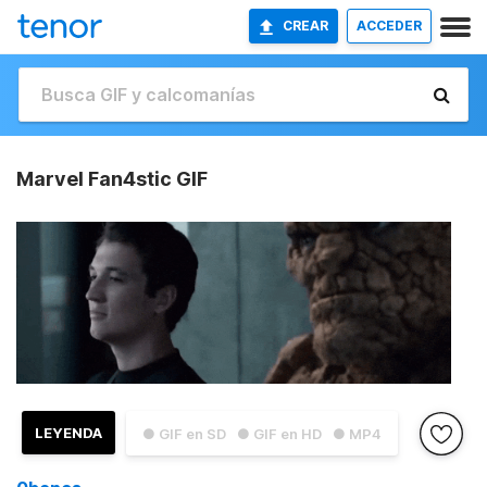
CREAR
ACCEDER
Marvel Fan4stic GIF
LEYENDA
● GIF en SD
● GIF en HD
● MP4