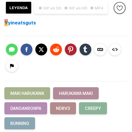
LEYENDA
● GIF en SD
● GIF en HD
● MP4
Y
yineatsguts
MAKI HARUKAWA
HARUKAWA MAKI
DANGANRONPA
NDRV3
CREEPY
RUNNING