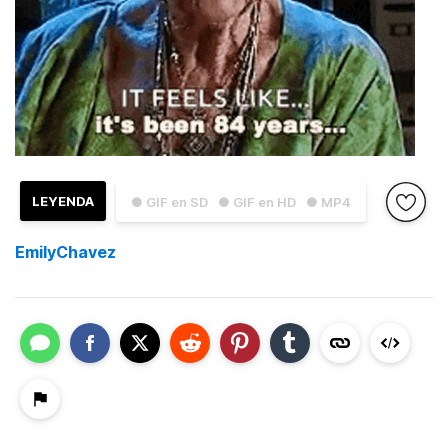
LEYENDA
● GIF en SD
● GIF en HD
● MP4
EmilyChavez