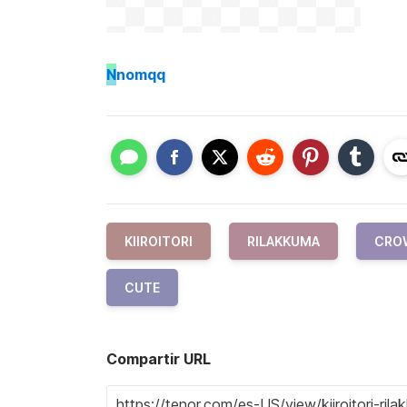
N
nomqq
KIIROITORI
RILAKKUMA
CRO
CUTE
Compartir URL