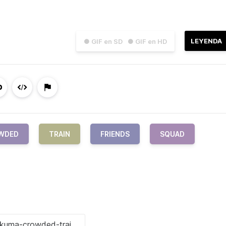
LEYENDA
● GIF en SD
● GIF en HD
WDED
TRAIN
FRIENDS
SQUAD