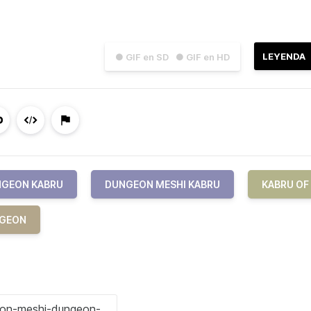
LEYENDA
● GIF en SD
● GIF en HD
GEON KABRU
DUNGEON MESHI KABRU
KABRU OF
NGEON