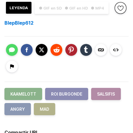
LEYENDA
● GIF en SD
● GIF en HD
● MP4
BlepBlep612
KAAMELOTT
ROI BURGONDE
SALSIFIS
ANGRY
MAD
Compartir URL