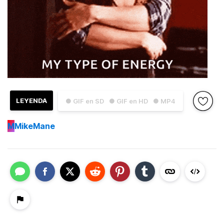
LEYENDA
● GIF en SD
● GIF en HD
● MP4
M
MikeMane