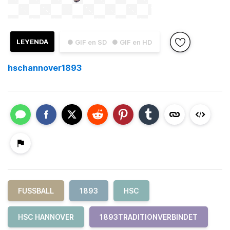
LEYENDA
● GIF en SD
● GIF en HD
hschannover1893
FUSSBALL
1893
HSC
HSC HANNOVER
1893TRADITIONVERBINDET