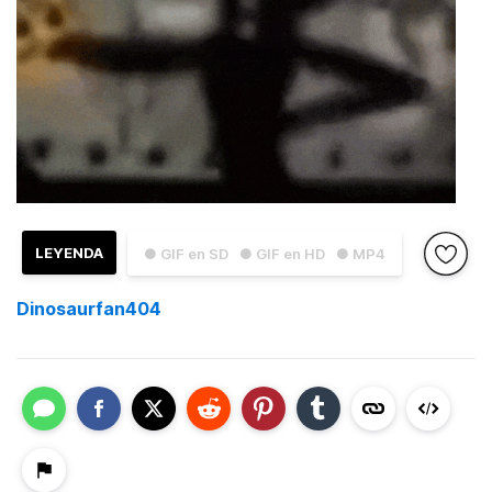
LEYENDA
● GIF en SD
● GIF en HD
● MP4
Dinosaurfan404