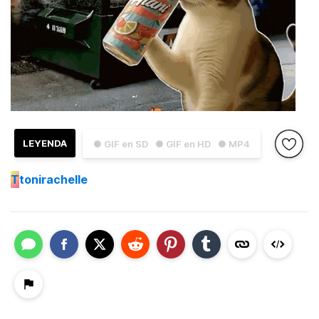
LEYENDA
● GIF en SD
● GIF en HD
● MP4
T
tonirachelle