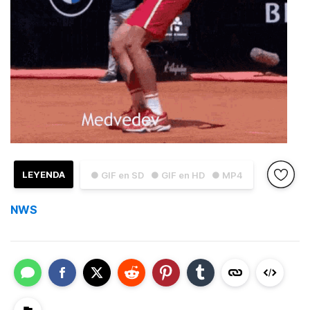
LEYENDA
● GIF en SD
● GIF en HD
● MP4
NWS