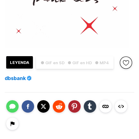
LEYENDA
● GIF en SD
● GIF en HD
● MP4
dbsbank