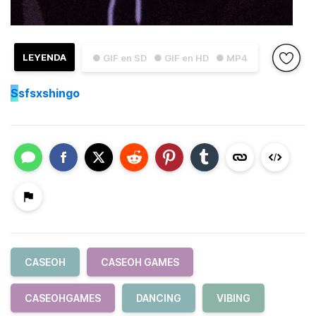
LEYENDA
● GIF en SD
● GIF en HD
● MP4
S
sfsxshingo
CASEOH
CASEOH GAMES
CASEOHGAMES
DANCING
VIBING