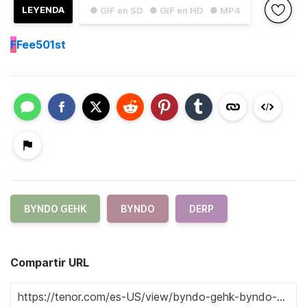
LEYENDA
● GIF en SD
● GIF en HD
● MP4
F
Fee501st
BYNDO GEHK
BYNDO
DERP
Compartir URL