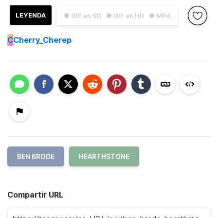
LEYENDA
● GIF en SD
● GIF en HD
● MP4
C
Cherry_Cherep
BEN BRODE
HEARTHSTONE
Compartir URL