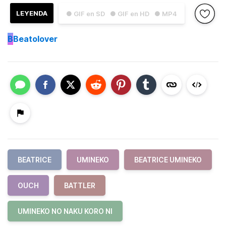
LEYENDA
● GIF en SD
● GIF en HD
● MP4
B
Beatolover
BEATRICE
UMINEKO
BEATRICE UMINEKO
OUCH
BATTLER
UMINEKO NO NAKU KORO NI