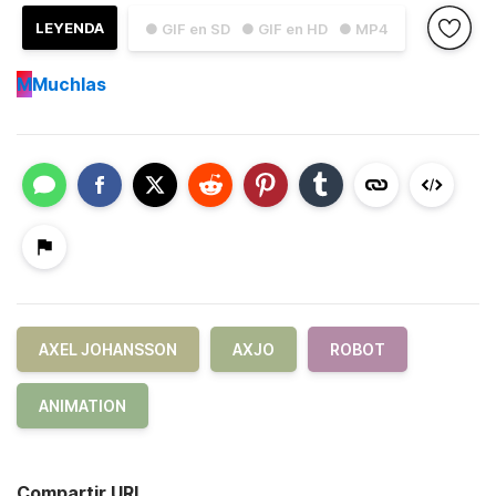
LEYENDA
● GIF en SD
● GIF en HD
● MP4
M
Muchlas
AXEL JOHANSSON
AXJO
ROBOT
ANIMATION
Compartir URL