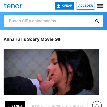
CREAR
ACCEDER
Anna Faris Scary Movie GIF
LEYENDA
● GIF en SD
● GIF en HD
● MP4