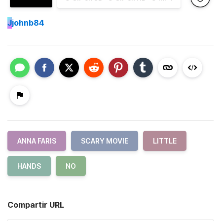
J
johnb84
ANNA FARIS
SCARY MOVIE
LITTLE
HANDS
NO
Compartir URL