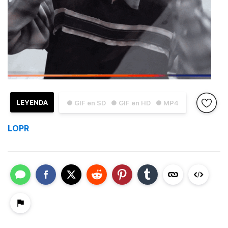
LEYENDA
● GIF en SD
● GIF en HD
● MP4
LOPR