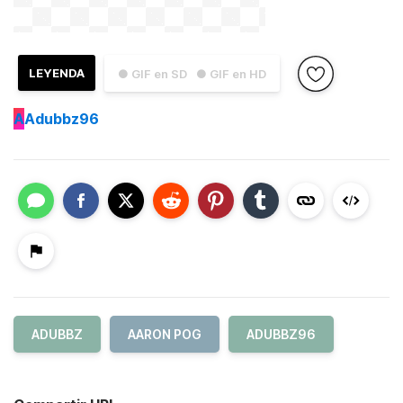
LEYENDA
● GIF en SD
● GIF en HD
A
Adubbz96
ADUBBZ
AARON POG
ADUBBZ96