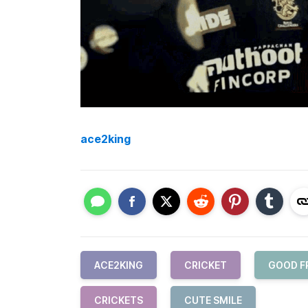
ace2king
ACE2KING
CRICKET
GOOD F
CRICKETS
CUTE SMILE