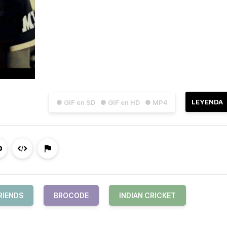
LEYENDA
● GIF en SD
● GIF en HD
● MP4
RIENDS
BROCODE
INDIAN CRICKET