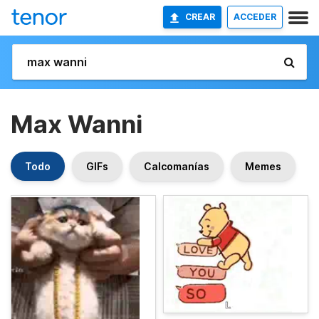
CREAR
ACCEDER
Max Wanni
Todo
GIFs
Calcomanías
Memes