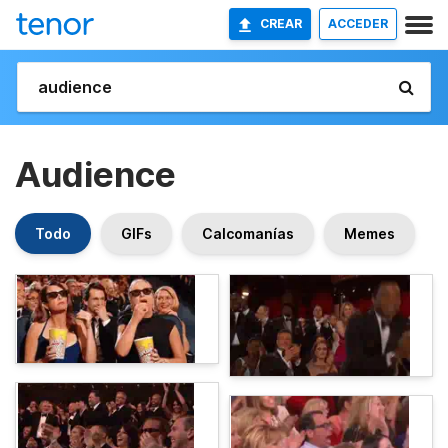
CREAR
ACCEDER
Audience
Todo
GIFs
Calcomanías
Memes