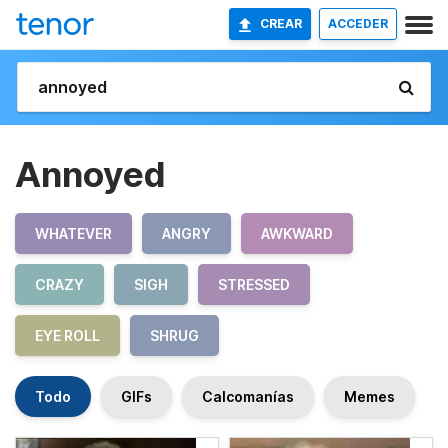
CREAR
ACCEDER
Annoyed
WHATEVER
ANGRY
AWKWARD
CRAZY
SIGH
STRESSED
EYE ROLL
SHRUG
Todo
GIFs
Calcomanías
Memes