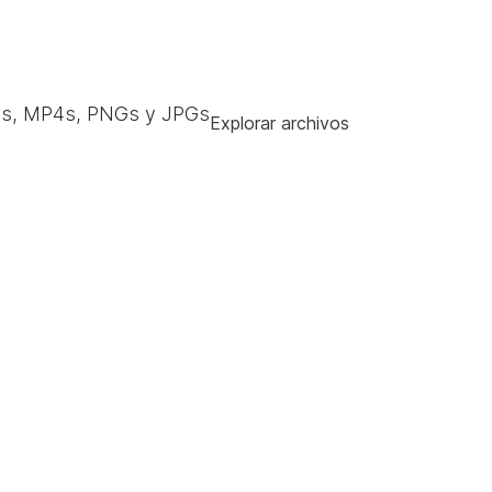
s, MP4s, PNGs y JPGs
Explorar archivos