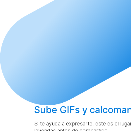
Sube
GIFs y calcoman
Si te ayuda a expresarte, este es el lug
leyendas antes de compartirlo.