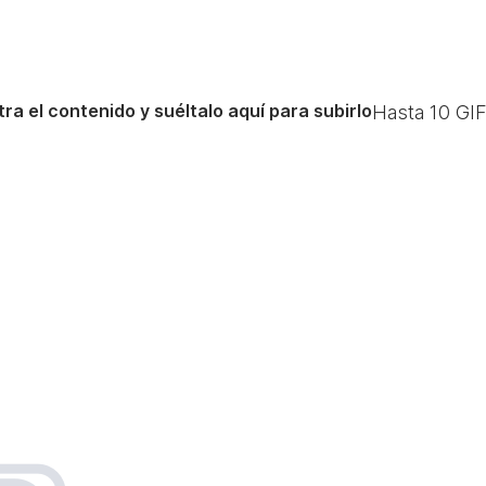
ra el contenido y suéltalo aquí para subirlo
Hasta
10
GIF