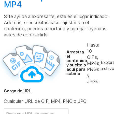
MP4
Si te ayuda a expresarte, este es el lugar indicado.
Además, si necesitas hacer ajustes en el
contenido, puedes recortarlo y agregar leyendas
antes de compartirlo.
Hasta
10
Arrastra
el
GIFs,
contenido
Explor
MP4s,
y suéltalo
archiv
aquí para
PNGs
subirlo
y
JPGs
Carga de URL
Cualquier URL de GIF, MP4, PNG o JPG