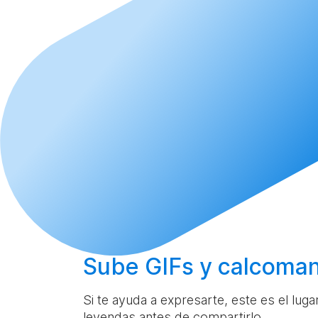
Sube
GIFs y calcoman
Si te ayuda a expresarte, este es el lug
leyendas antes de compartirlo.