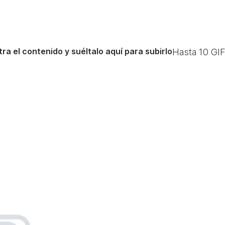
ra el contenido y suéltalo aquí para subirlo
Hasta
10
GIF