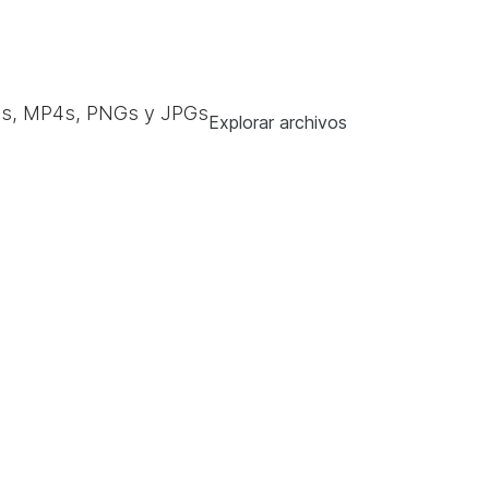
s, MP4s, PNGs y JPGs
Explorar archivos