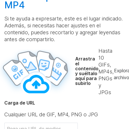
MP4
Si te ayuda a expresarte, este es el lugar indicado.
Además, si necesitas hacer ajustes en el
contenido, puedes recortarlo y agregar leyendas
antes de compartirlo.
Hasta
10
Arrastra
el
GIFs,
contenido
Explor
MP4s,
y suéltalo
archiv
aquí para
PNGs
subirlo
y
JPGs
Carga de URL
Cualquier URL de GIF, MP4, PNG o JPG