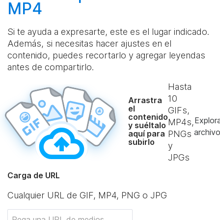
MP4
Si te ayuda a expresarte, este es el lugar indicado.
Además, si necesitas hacer ajustes en el
contenido, puedes recortarlo y agregar leyendas
antes de compartirlo.
Hasta
10
Arrastra
el
GIFs,
contenido
Explor
MP4s,
y suéltalo
archiv
aquí para
PNGs
subirlo
y
JPGs
Carga de URL
Cualquier URL de GIF, MP4, PNG o JPG