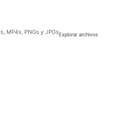
s, MP4s, PNGs y JPGs
Explorar archivos