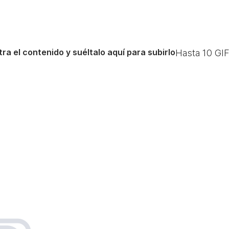
ra el contenido y suéltalo aquí para subirlo
Hasta
10
GIF