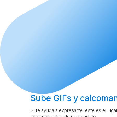
Sube
GIFs y calcoman
Si te ayuda a expresarte, este es el lug
leyendas antes de compartirlo.