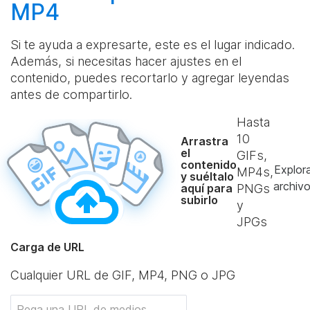
MP4
Si te ayuda a expresarte, este es el lugar indicado.
Además, si necesitas hacer ajustes en el
contenido, puedes recortarlo y agregar leyendas
antes de compartirlo.
Hasta
10
Arrastra
el
GIFs,
contenido
Explor
MP4s,
y suéltalo
archiv
aquí para
PNGs
subirlo
y
JPGs
Carga de URL
Cualquier URL de GIF, MP4, PNG o JPG