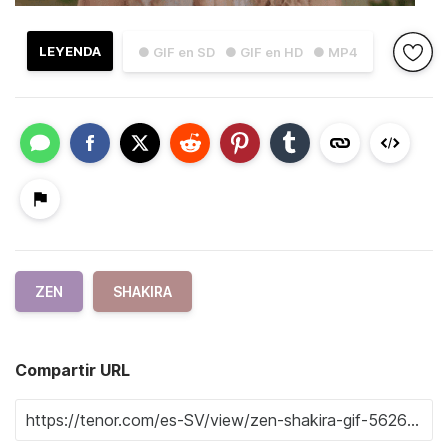
LEYENDA
● GIF en SD
● GIF en HD
● MP4
ZEN
SHAKIRA
Compartir URL