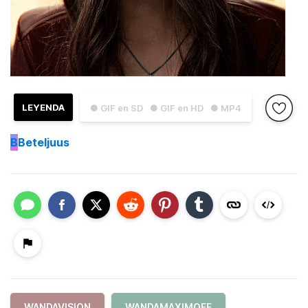
LEYENDA
● GIF en SD
● GIF en HD
● MP4
B
Beteljuus
WANDAVISION
WANDAMAXIMOFF