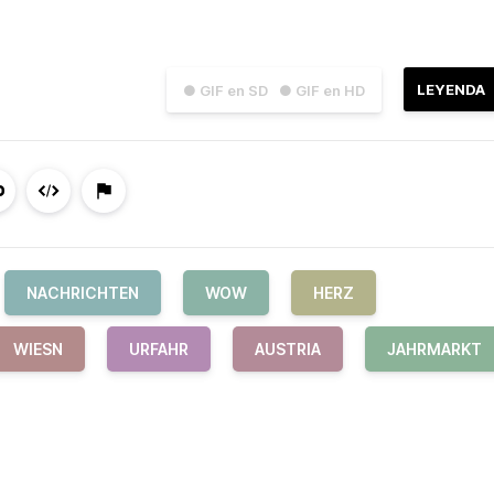
LEYENDA
● GIF en SD
● GIF en HD
NACHRICHTEN
WOW
HERZ
WIESN
URFAHR
AUSTRIA
JAHRMARKT