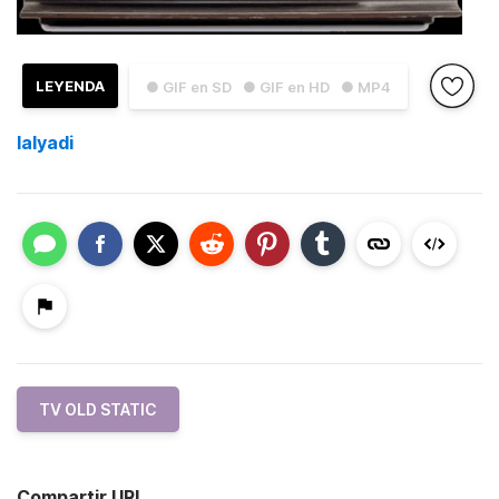
LEYENDA
● GIF en SD
● GIF en HD
● MP4
lalyadi
TV OLD STATIC
Compartir URL