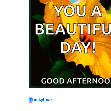
T
tookybear