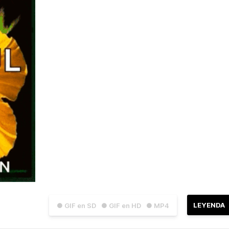
LEYENDA
● GIF en SD
● GIF en HD
● MP4