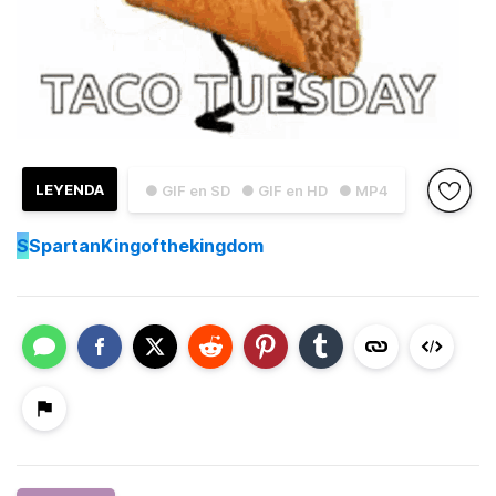
LEYENDA
● GIF en SD
● GIF en HD
● MP4
S
SpartanKingofthekingdom