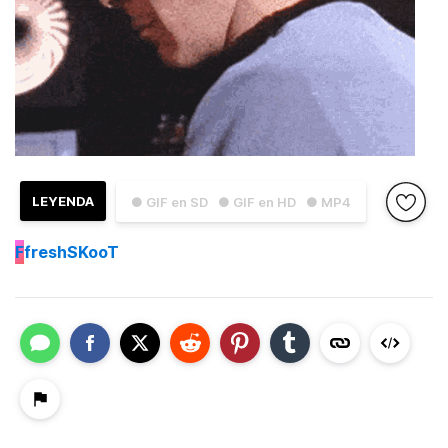
LEYENDA
● GIF en SD
● GIF en HD
● MP4
F
freshSKooT