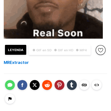
LEYENDA
● GIF en SD
● GIF en HD
● MP4
MRExtractor